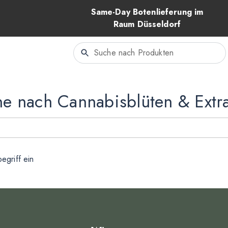
Same-Day Botenlieferung im
Raum Düsseldorf
e nach Cannabisblüten & Extr
egriff ein