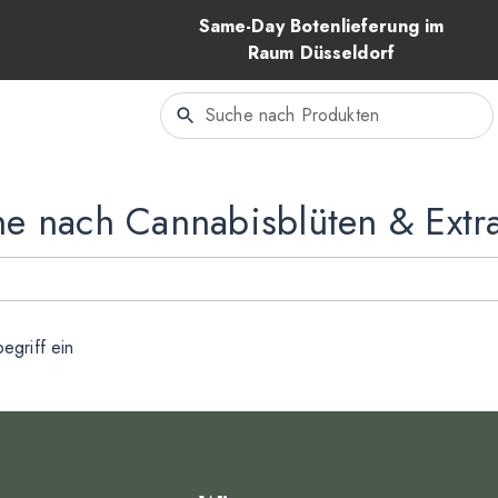
Same-Day Botenlieferung im
Raum Düsseldorf
e nach Cannabisblüten & Extr
egriff ein