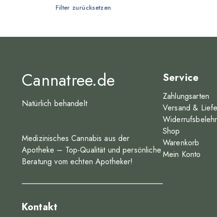
Filter zurücksetzen
Cantourage
canymed
Day3 Pharma
Demecan
Cannatree.de
Service
Dopiopharm
Zahlungsarten
Natürlich behandelt
Drapalin Pharmaceuticals
Versand & Lief
Widerrufsbeleh
enua Pharma
Shop
Medizinisches Cannabis aus der
Four 20 Pharma
Warenkorb
Apotheke – Top-Qualität und persönliche
Mein Konto
Genetia Production
Beratung vom echten Apotheker!
German Medical
GROW
Kontakt
Herbasana