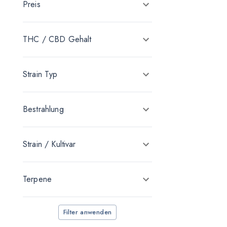
Preis
Bathera
bavamedical
THC / CBD Gehalt
BC Green
Beacon Medical Germany
Strain Typ
Bedrocan
BfArM
Bestrahlung
Canify
Cannaflos
Strain / Kultivar
Cannamedical
Terpene
Cannovum
Canopy Medical
Filter anwenden
Cansativa