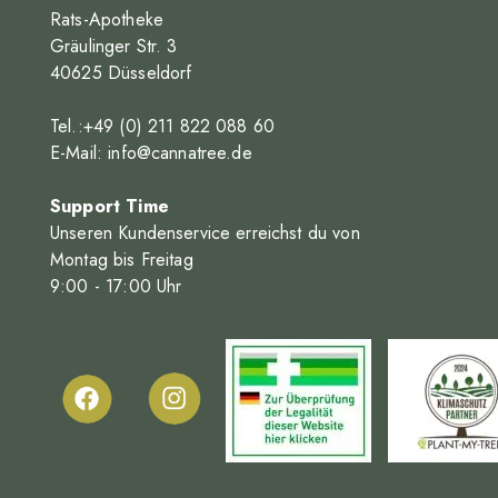
Rats-Apotheke
Heyday
Gräulinger Str. 3
40625 Düsseldorf
IMC
INOPHA GmbH
Tel.:+49 (0) 211 822 088 60
E-Mail:
info@cannatree.de
IUVO Therapeutics
KHIRON Europe
Support Time
Unseren Kundenservice erreichst du von
Materia
Montag bis Freitag
9
:00
- 17
:00
Uhr
MeCann
Medical CNBS
mediproCan Pharma
medizinalhanf
MGF Via Medical