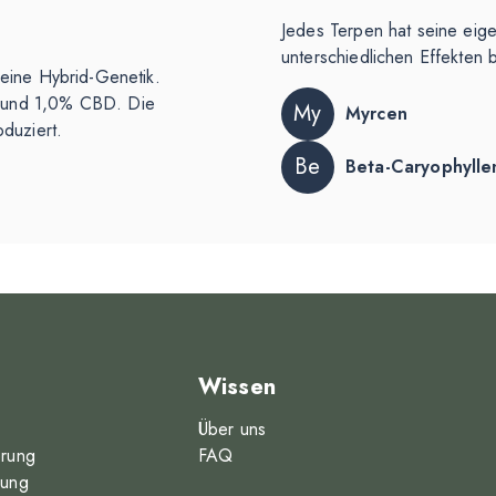
Jedes Terpen hat seine eig
unterschiedlichen Effekten 
 eine Hybrid-Genetik.
C und 1,0% CBD. Die
My
Myrcen
oduziert.
Be
Beta-Caryophylle
Wissen
Über uns
erung
FAQ
rung