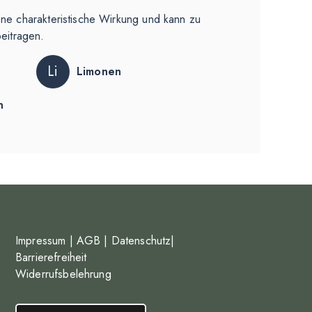
ene charakteristische Wirkung und kann zu
beitragen.
Li
Limonen
n
Impressum
|
AGB
|
Datenschutz
|
Barrierefreiheit
Widerrufsbelehrung